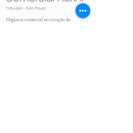
Tatuapé - São Paulo
Elegância comercial no coração do
Tatuapé. Conheça nosso projeto
arquitetônico para um prédio comercial
que oferece salas sofisticadas, com fachada
e recepção que refletem todo o
profissionalismo e requinte que seu negócio
merece.