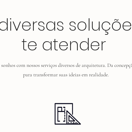
diversas soluçõ
te atender
ze sonhos com nossos serviços diversos de arquitetura. Da concepç
para transformar suas ideias em realidade.