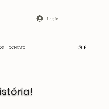
Log In
OS
CONTATO
stória!